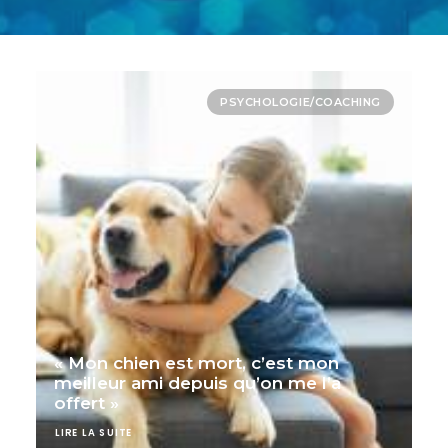
PSYCHOLOGIE/COACHING
« Mon chien est mort, c’est mon
meilleur ami depuis qu’on me l’a
offert »
LIRE LA SUITE