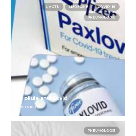
L'ACTU
MÉDECINE
COVID-19
PNEUMOLOGIE
La pilule anti-Covid
LIRE LA SUITE
PNEUMOLOGIE