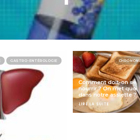
E
GASTRO-ENTÉROLOGIE
CHRONONU
Comment doit-on se
nourrir ? On met quoi
dans notre assiette ?
LIRE LA SUITE