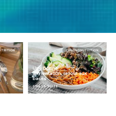
TRITION
CHRONONUTRITION
Une bonne
alimentation, retour aux
bases
LIRE LA SUITE