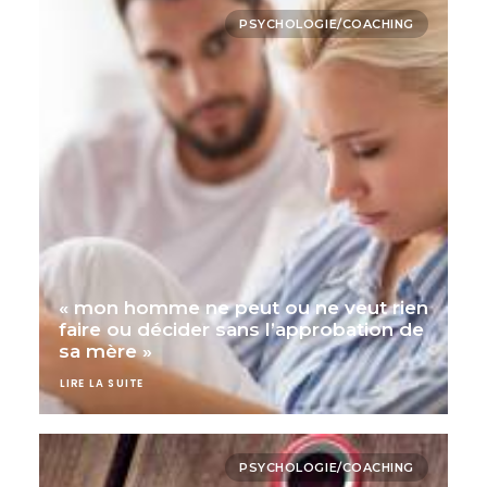
PSYCHOLOGIE/COACHING
« mon homme ne peut ou ne veut rien
faire ou décider sans l’approbation de
sa mère »
LIRE LA SUITE
PSYCHOLOGIE/COACHING