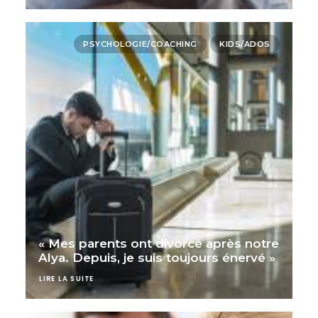
PSYCHOLOGIE/COACHING
KIDS/ADOS
« Mes parents ont divorcé après notre
Alya. Depuis, je suis toujours énervé »
LIRE LA SUITE