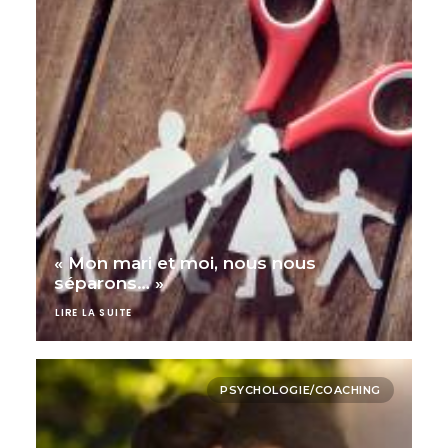
« Mon mari et moi, nous nous
séparons… »
LIRE LA SUITE
PSYCHOLOGIE/COACHING