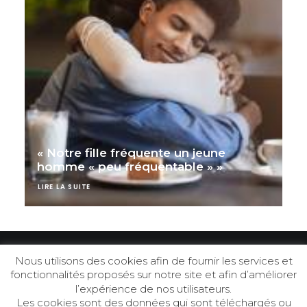
« Notre fille fréquente un jeune
homme « peu fréquentable » »
LIRE LA SUITE
Nous utilisons des cookies afin de fournir les services et
fonctionnalités proposés sur notre site et afin d’améliorer
© 2026 Labriout. | Tous droits réservés.
l’expérience de nos utilisateurs.
Les cookies sont des données qui sont téléchargés ou