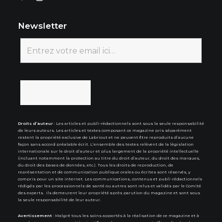
Newsletter
Droits d’auteur
: Les articles et publi-rédactionnels sont sous la seule responsabilité
de leurs auteurs. Les articles et textes composant ce magazine pris séparément
restent la propriété exclusive de Labriout et ne peuvent être reproduits d’aucune
façon sans accord préalable écrit. L’ensemble des textes relèvent de la législation
internationale sur le droit d’auteur et plus largement de la propriété intellectuelle
(incluant notamment la protection au titre du droit d’auteur, du droit des marques,
du droit des bases de données, etc.). Tous les droits de reproduction, de
représentation et de communication publique orales ou écrites sont réservés, y
compris pour un site internet. Les communications, contenus et publi-rédactionnels
rédigés par les processionnels de santé ou autres sont relus et validés par le Comité
des experts. Ils demeurent leur propriété après parution du magazine et sont sous
la seule responsabilité de leur auteur.
Avertissement
: Malgré tous les soins apportés à la réalisation de ce magazine et à