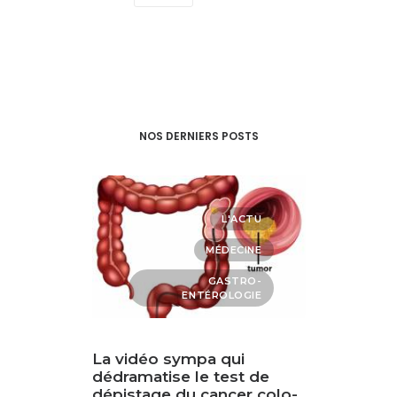
NOS DERNIERS POSTS
TRE
L'ACTU
UTÉ
MÉDECINE
QUE
GASTRO-
ENTÉROLOGIE
mplexe
La vidéo sympa qui
La noix
age:
dédramatise le test de
du spe
e haute
dépistage du cancer colo-