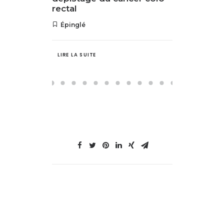
rectal
Épinglé
LIRE LA SUITE
LIRE LA S