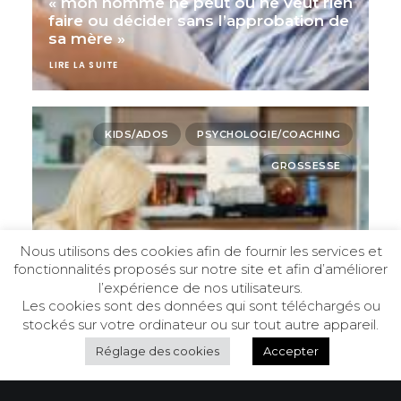
« mon homme ne peut ou ne veut rien
faire ou décider sans l’approbation de
sa mère »
LIRE LA SUITE
KIDS/ADOS
PSYCHOLOGIE/COACHING
GROSSESSE
Nous utilisons des cookies afin de fournir les services et
fonctionnalités proposés sur notre site et afin d’améliorer
l’expérience de nos utilisateurs.
Les cookies sont des données qui sont téléchargés ou
stockés sur votre ordinateur ou sur tout autre appareil.
Réglage des cookies
Accepter
« J’ai une petite fille de 5 ans que j’ai
décidé d’avoir seule à l’âge de 40