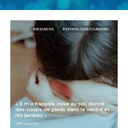
KIDS/ADOS
PSYCHOLOGIE/COACHING
« Il m’a frappée, mise au sol, donné
des coups de pieds dans le ventre et
les jambes »
LIRE LA SUITE