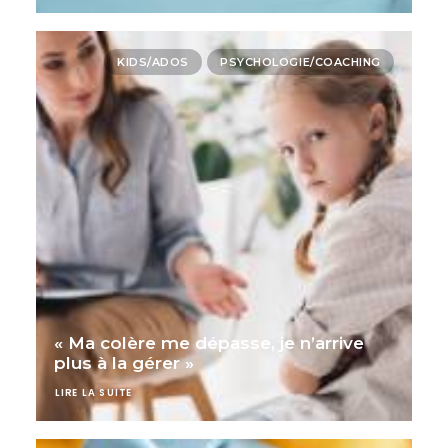
KIDS/ADOS
PSYCHOLOGIE/COACHING
« Ma colère me dépasse, je n’arrive
plus à la gérer »
LIRE LA SUITE