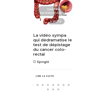
IEN-ÊTRE
GASTRO-
NUTRIT
ENTÉROLOGIE
BEAUTÉ
BIEN-Ê
L'ACTU
HÉTIQUE
L'A
MÉDECINE
MÉDEC
 avec le
La vidéo sympa
La noix amé
xe des
qui dédramatise le
qualité du
ur le visage:
test de dépistage
ion
du cancer colo-
ive haute
rectal
nce
Épinglé
UITE
LIRE LA SUITE
LIRE LA SUITE