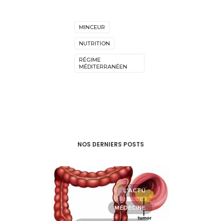
MINCEUR
NUTRITION
RÉGIME
MÉDITERRANÉEN
NOS DERNIERS POSTS
TRE
L'ACTU
UTÉ
MÉDECINE