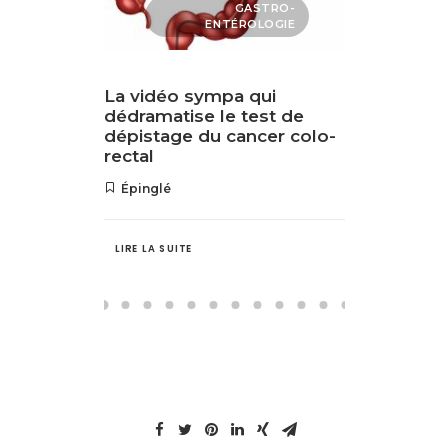
QUE
GASTRO-
ENTÉROLOGIE
mplexe
La vidéo sympa qui
La noix
age:
dédramatise le test de
du spe
e haute
dépistage du cancer colo-
rectal
Épinglé
LIRE LA SUITE
LIRE LA S