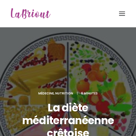
MÉDECINE
,
NUTRITION
|
6 MINUTES
La diète
méditerranéenne
Recherche
crêtoise