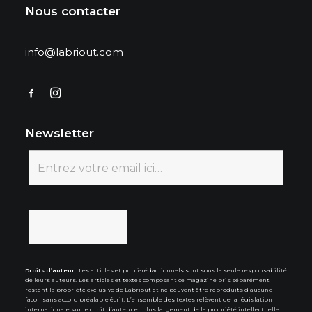
Nous contacter
info@labriout.com
Newsletter
Droits d’auteur
: Les articles et publi-rédactionnels sont sous la seule responsabilité
de leurs auteurs. Les articles et textes composant ce magazine pris séparément
restent la propriété exclusive de Labriout et ne peuvent être reproduits d’aucune
façon sans accord préalable écrit. L’ensemble des textes relèvent de la législation
internationale sur le droit d’auteur et plus largement de la propriété intellectuelle