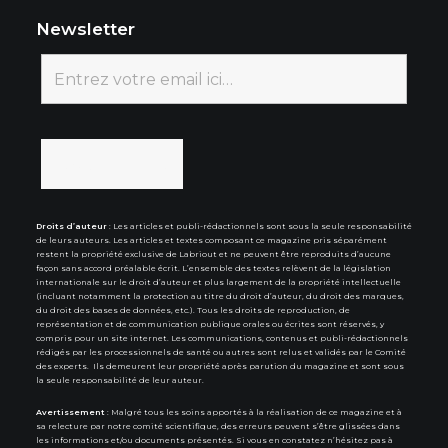
Newsletter
Droits d’auteur
: Les articles et publi-rédactionnels sont sous la seule responsabilité
de leurs auteurs. Les articles et textes composant ce magazine pris séparément
restent la propriété exclusive de Labriout et ne peuvent être reproduits d’aucune
façon sans accord préalable écrit. L’ensemble des textes relèvent de la législation
internationale sur le droit d’auteur et plus largement de la propriété intellectuelle
(incluant notamment la protection au titre du droit d’auteur, du droit des marques,
du droit des bases de données, etc.). Tous les droits de reproduction, de
représentation et de communication publique orales ou écrites sont réservés, y
compris pour un site internet. Les communications, contenus et publi-rédactionnels
rédigés par les processionnels de santé ou autres sont relus et validés par le Comité
des experts. Ils demeurent leur propriété après parution du magazine et sont sous
la seule responsabilité de leur auteur.
Avertissement
: Malgré tous les soins apportés à la réalisation de ce magazine et à
sa relecture par notre comité scientifique, des erreurs peuvent s’être glissées dans
les informations et/ou documents présentés. Si vous en constatez n’hésitez pas à