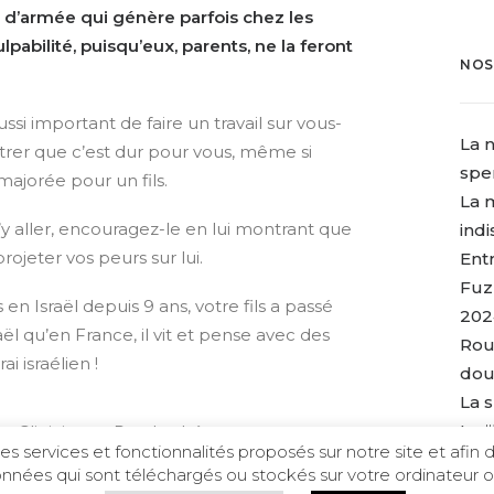
 d’armée qui génère parfois chez les
pabilité, puisqu’eux, parents, ne la feront
NOS
ssi important de faire un travail sur vous-
La n
rer que c’est dur pour vous, même si
spe
majorée pour un fils.
La 
’y aller, encouragez-le en lui montrant que
ind
projeter vos peurs sur lui.
Ent
Fuz
en Israël depuis 9 ans, votre fils a passé
202
l qu’en France, il vit et pense avec des
Rou
i israélien !
dou
La 
Le 
ue Clinicienne Psychothérapeute
les services et fonctionnalités proposés sur notre site et afin d
ous aide !
a
dressez-lui vos questions
nées qui sont téléchargés ou stockés sur votre ordinateur ou