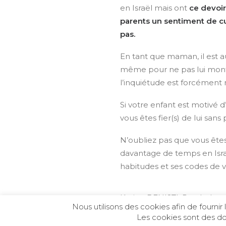
en Israël mais ont
ce devoir
parents un sentiment de cul
pas.
En tant que maman, il est au
même pour ne pas lui mont
l’inquiétude est forcément 
Si votre enfant est motivé d
vous êtes fier(s) de lui sans 
N’oubliez pas que vous êtes 
davantage de temps en Israë
habitudes et ses codes de vra
Karine BENISTI, Psycholog
Nous utilisons des cookies afin de fournir 
Notre psy vous répond et v
Les cookies sont des don
à
labrioutmag@gmail.com