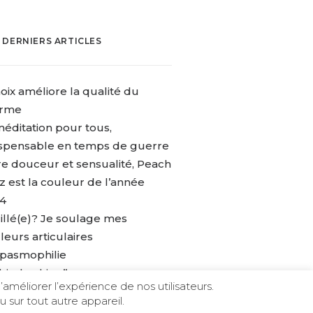
 DERNIERS ARTICLES
oix améliore la qualité du
rme
méditation pour tous,
ispensable en temps de guerre
re douceur et sensualité, Peach
z est la couleur de l’année
4
illé(e)? Je soulage mes
leurs articulaires
spasmophilie
“bio-hacking”
’améliorer l’expérience de nos utilisateurs.
 sur tout autre appareil.