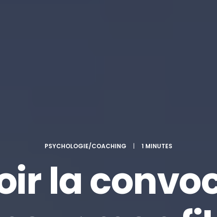
PSYCHOLOGIE/COACHING
|
1 MINUTES
ir la convo