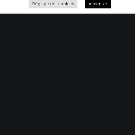
Réglage des cookies
Accepter
E
ENFANTS
OS DERNIERS POSTS