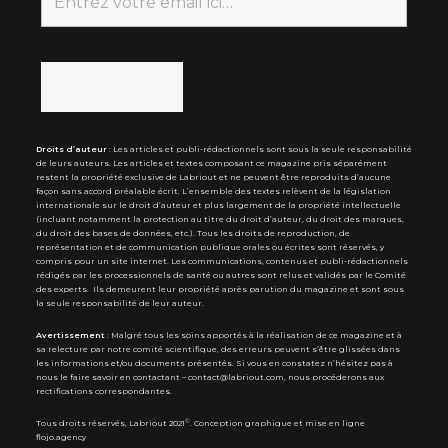
Droits d’auteur
: Les articles et publi-rédactionnels sont sous la seule responsabilité
de leurs auteurs. Les articles et textes composant ce magazine pris séparément
restent la propriété exclusive de Labriout et ne peuvent être reproduits d’aucune
façon sans accord préalable écrit. L’ensemble des textes relèvent de la législation
internationale sur le droit d’auteur et plus largement de la propriété intellectuelle
(incluant notamment la protection au titre du droit d’auteur, du droit des marques,
du droit des bases de données, etc.). Tous les droits de reproduction, de
représentation et de communication publique orales ou écrites sont réservés, y
compris pour un site internet. Les communications, contenus et publi-rédactionnels
rédigés par les processionnels de santé ou autres sont relus et validés par le Comité
des experts. Ils demeurent leur propriété après parution du magazine et sont sous
la seule responsabilité de leur auteur.
Avertissement
: Malgré tous les soins apportés à la réalisation de ce magazine et à
sa relecture par notre comité scientifique, des erreurs peuvent s’être glissées dans
les informations et/ou documents présentés. Si vous en constatez n’hésitez pas à
nous le faire savoir en contactant –
contact@labriout.com
, nous procéderons aux
rectifications correspondantes.
©
Tous droits réservés, Labriout 2021
. Conception graphique et mise en ligne
flojo.agency