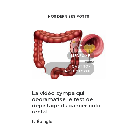
NOS DERNIERS POSTS
TRE
L'ACTU
UTÉ
MÉDECINE
QUE
GASTRO-
ENTÉROLOGIE
mplexe
La vidéo sympa qui
La noix
age:
dédramatise le test de
du spe
e haute
dépistage du cancer colo-
rectal
Épinglé